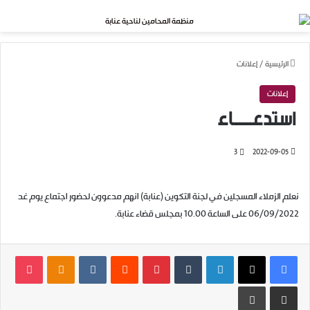
بحث عن
القائمة
الرئيسية
/
إعلانات
إعلانات
استدعــــــاء
3
2022-09-05
نعلم الزملاء المسجلين في لجنة التكوين (عنابة) انهم مدعوون لحضور اجتماع يوم غد
06/09/2022 على الساعة 10.00 بمجلس قضاء عنابة.
فيسبوك
‫X
لينكدإن
بينتيريست
dnoklassniki
ocket
مشاركة عبر البريد
طباعة