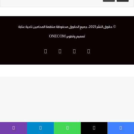
© حقوق النشر 2025، جميع الحقوق محفوظة منظمة المحامين ناحية عنابة
تصميم وتطوير
ONECOM
فيسبوك
‫X
‫YouTube
انستقرام
يسبوك
‫X
واتساب
تيلقرام
ڤايبر