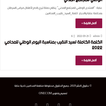
عنابة: “المنتدى الوطني للمجتمع المدني” ينظم حملة تبرع بالدم لأطفال مرضى السرطان
بمحكمة عنابة والحجار. كلمة_السيد_نقيب_المحامين
أكمل القراءة »
6
2022-03-25
admin
الكلمة الكاملة لسيد النقيب بمناسبة اليوم الوطني للمحامي
2022
أكمل القراءة »
© حقوق النشر 2025، جميع الحقوق محفوظة منظمة المحامين ناحية عنابة
تصميم وتطوير
ONECOM
فيسبوك
‫X
‫YouTube
انستقرام