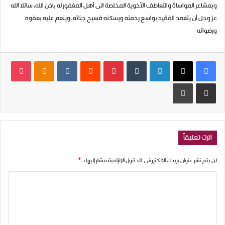
وبمشاعر المواساة والتعاطف الأخوية المخلصة الى أهل المغفور له باذن الله، سائلا الله
عز وجل أن يتغمد الفقيد
بواسع رحمته ويسكنه فسيح جناته، وينعم عليه بعفوه
ورضوانه
فيسبوك
‫X
لينكدإن
بينتيريست
dnoklassniki
ocket
مشاركة عبر البريد
طباعة
اترك تعليقاً
لن يتم نشر عنوان بريدك الإلكتروني.
الحقول الإلزامية مشار إليها بـ
*
ا
ل
ت
ع